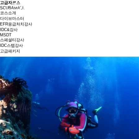
고급자코스
SCUBAMALL
코스소개
다이브마스터
EFR응급처치강사
IDC&강사
MSDT
스페셜티강사
IDC스텝강사
고급패키지