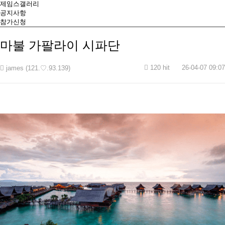
제임스갤러리
공지사항
참가신청
마불 가팔라이 시파단
120 hit
26-04-07 09:07
james (121.♡.93.139)