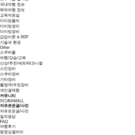
국내여행 정보
해외여행 정보
교육자료실
다이빙물리
다이빙생리
다이빙장비
감압이론 & RDF
기술과 환경
Other
스쿠바몰
여행/강습/교육
신상/추천/세트/테크니컬
스킨장비
스쿠바장비
기타장비
촬영/하우징장비
개인결제함
커뮤니티
SCUBAMALL
자유로운글/사진
자유로운글/사진
질의응답
FAQ
여행후기
동영상갤러리