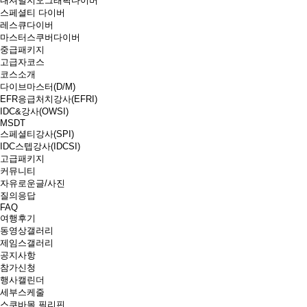
내셔널지오그래픽다이버
스페셜티 다이버
레스큐다이버
마스터스쿠버다이버
중급패키지
고급자코스
코스소개
다이브마스터(D/M)
EFR응급처치강사(EFRI)
IDC&강사(OWSI)
MSDT
스페셜티강사(SPI)
IDC스텝강사(IDCSI)
고급패키지
커뮤니티
자유로운글/사진
질의응답
FAQ
여행후기
동영상갤러리
제임스갤러리
공지사항
참가신청
행사캘린더
세부스케줄
스쿠바몰 필리핀