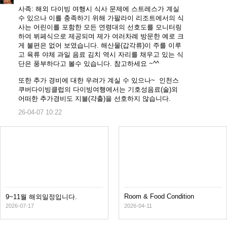
사족: 해외 다이빙 여행시 식사 문제에 스트레스가 계실
수 있으나 이를 충족하기 위해 가팔라이 리조트에서의 식
사는 어린이를 포함한 모든 연령대의 선호도를 모니터링
하여 뷔페식으로 제공되며 제가 여러차례 방문한 예로 크
게 불편은 없어 보였습니다. 해산물(갑각류)이 주를 이루
고 육류 야체 과일 음료 김치 역시 자리를 채우고 있는 식
단은 풍부하다고 볼수 있습니다. 참고하세요 ~^^
또한 추가 경비에 대한 우려가 계실 수 있으나~ 인천스
쿠버다이빙클럽의 다이빙여행에서는 기호성음료(술)외
어떠한 추가경비도 지불(갹출)을 선호하지 않습니다.
26-04-07 10:22
Room & Food Condition
9~11월 해외일정입니다.
2026-07-17
2026-04-11