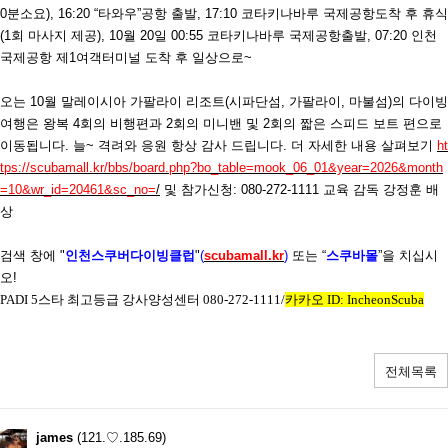
0
분소요
), 16:20 “
타와우
”
공항 출발
, 17:10
코타키나바루 국제공항도착 후 휴식
(1
회 마사지 제공
), 10
월
20
일
00:55
코타키나바루 국제공항출발
, 07:20
인천
국제공항 제
1
여객터미널 도착 후 일상으로
~
오는
10
월 말레이시아 가팔라이 리조트
(
시파단섬
,
가팔라이
,
마불섬
)
의 다이빙
여행은 왕복
4
회의 비행편과
2
회의 미니밴 및
2
회의 짧은 스피드 보트 편으로
이동됩니다
.
늘
~
격려와 응원 항상 감사 드립니다
.
더 자세한 내용 살펴보기
ht
tps://scubamall.kr/bbs/board.php?bo_table=mook_06_01&year=2026&month
=10&wr_id=20461&sc_no=
/
및 참가신청
: 080-272-1111
교육 감독 강정훈 배
상
검색 창에
"
인천스쿠버다이빙클럽
"
(
scubamall.kr
)
또는 “
스쿠바몰
”을 치십시
오
!
PADI 5
스타 최고등급 강사양성센터
080-272-1111/
카카오
ID: IncheonScuba
전체목록
james
(121.♡.185.69)