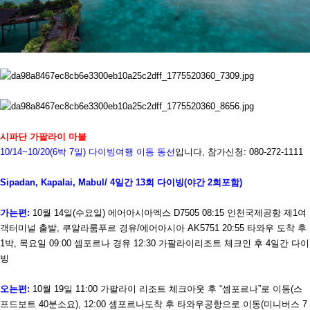
시파단 가팔라이 마불
10/14~10/20(6
박
7
일
)
다이빙여행 이동 동선
입니다
,
참가신청
: 080-272-1111
Sipadan, Kapalai, Mabul/ 4
일간
13
회 다이빙
(
야간
2
회포함
)
가는편
:
10
월
14
일
(
수요일
)
에어아시아엑스
D7505 08:15
인천국제공항 제
1
여
객터미널 출발
,
쿠알라룸푸르 경유
/
에어아시아
AK5751 20:55
타와우 도착 후
1
박
,
목요일
09:00
셈포르나 경유
12:30
가팔라이리조트 체크인 후
4
일간 다이
빙
오는편
:
10
월
19
일
11:00
가팔라이 리조트 체크아웃 후
“
셈포르나
”
로 이동
(
스
프드보트
40
분소요
), 12:00
셈포르나도착 후 타와우공항으로 이동
(
미니버스
7