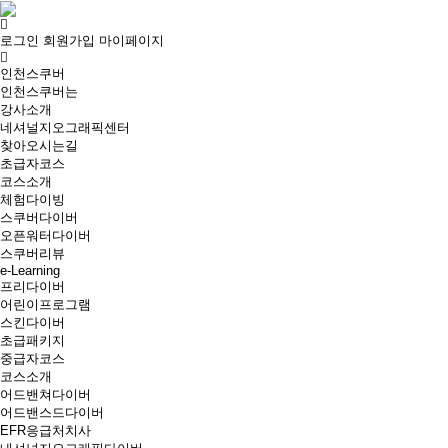
로그인
회원가입
마이페이지
인천스쿠버
인천스쿠버는
강사소개
네셔널지오그래픽센터
찾아오시는길
초급자코스
코스소개
체험다이빙
스쿠버다이버
오픈워터다이버
스쿠버리뷰
e-Learning
프리다이버
어린이프로그램
스킨다이버
초급패키지
중급자코스
코스소개
어드밴쳐다이버
어드밴스드다이버
EFR응급처치사