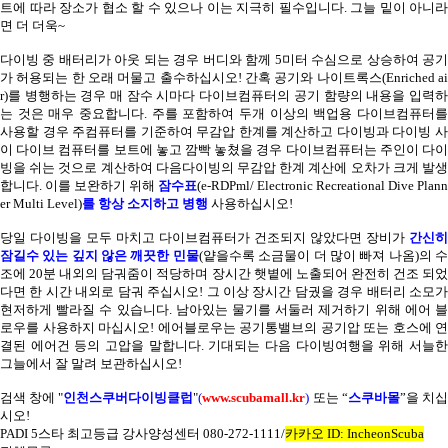
트에 따라 장소가 협소 할 수 있으나 이는 지극히 필수입니다
.
그늘 밑이 아니라
면 더 더욱
~
다이빙 중 배터리가 아웃 되는 경우 버디와 함께
5
미터 수심으로 상승하여 공
가 허용되는 한 오래 머물고 출수하십시오
!
간혹 공기와 나이트록스
(Enriched a
r)
를 병행하는 경우 매 잠수 시마다 다이브컴퓨터의 공기 함량의 내용을 입력하
는 것은 매우 중요합니다
.
주를 포함하여 두개 이상의 백업용 다이브컴퓨터
사용할 경우 주컴퓨터를 기준하여 무감압 한계를 계산하고 다이빙과 다이빙 사
이 다이브 컴퓨터를 보트에 놓고 깜빡 놓쳤을 경우 다이브컴퓨터는 주인이 다이
빙을 쉬는 것으로 계산하여 다음다이빙의 무감압 한계 계산에 오차가 크게 발생
합니다
.
이를 보완하기 위해
잠수표
(e-RDPml/ Electronic Recreational Dive Plann
er Multi Level)
를 항상 소지하고 병행
사용하십시오
!
당일 다이빙을 모두 마치고 다이브컴퓨터가 건조되지 않았다면 장비가
간신히
잠길수 있는 깊지 않은 깨끗한 민물
(
얕을수록 소금물이 더 많이 빠져 나옴
)
의 
조에
20
분 내외의 담궈줌이 적당하며 장시간 햇볕에 노출되어 완전히 건조 되
다면 한 시간 내외로 담궈 주십시오
!
그 이상 장시간 담궜을 경우 배터리 소모
현저하게 빨라질 수 있습니다
.
남아있는 물기를 서둘러 제거하기 위해 에어 
로우를 사용하지 마십시오
!
에어블로우는 공기통밸브의 공기압 또는 호스에 연
결된 에어건 등의 고압을 말합니다
.
기대되는 다음 다이빙여행을 위해 서늘
그늘에서 잘 말려 보관하십시오
!
검색 창에
"
인천스쿠버다이빙클럽
"
(
www.scubamall.kr
)
또는 “
스쿠바몰
”을 치
시오
!
PADI 5
스타 최고등급 강사양성센터
080-272-1111/
카카오
ID: IncheonScuba