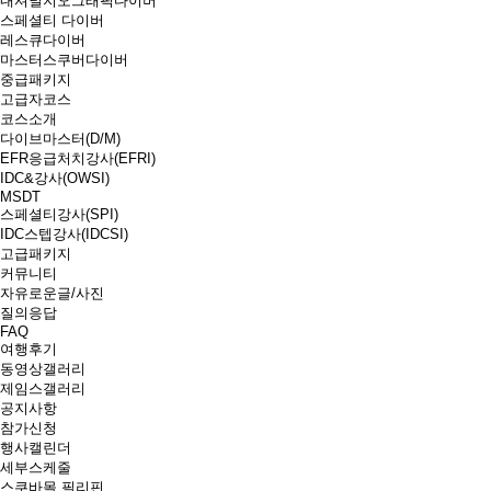
내셔널지오그래픽다이버
스페셜티 다이버
레스큐다이버
마스터스쿠버다이버
중급패키지
고급자코스
코스소개
다이브마스터(D/M)
EFR응급처치강사(EFRI)
IDC&강사(OWSI)
MSDT
스페셜티강사(SPI)
IDC스텝강사(IDCSI)
고급패키지
커뮤니티
자유로운글/사진
질의응답
FAQ
여행후기
동영상갤러리
제임스갤러리
공지사항
참가신청
행사캘린더
세부스케줄
스쿠바몰 필리핀