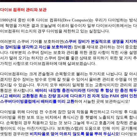
다이브 컴퓨터 관리와 보관
1980
년대 중반 이후 다이브 컴퓨터
(Dive Computer)
는 우리가 다이빙하는 방식
에 혁명을 가져온 결과 오늘날에 이르러 필수이자 일부 다이브사이트에서는 다
이브컴퓨터 미소지의 경우 다이빙을 제한하고 있는 실정입니다
.
여러분의 스쿠버 기어를 보호하려면
(
스쿠버 장비가 본질적으로 생명을 지지하
는 장비임을 생각하고 자신을 보호하려면
)
장비를 제대로 관리하는 것이 중요
니다
.
대부분의 스쿠버 장비는 보호와 관리를 위한 권장 사항이 적힌 사용 설
서가 딸려 오기는 하지만 스쿠버 장비를 좋은 상태로 유지하기 위한 몇 가지 추
가적인 사항으로 다이브컴퓨터에 대해 살펴보겠습니다
.
다이브컴퓨터는 크게 콘솔형과 손목형으로 불리는 두가지로 나뉩니다
.
잘 아시
겠지만 잠수 장비는 방수로 인해 잘 씻을 수 있어서 올바른 관리로 수명을 더 연
장시킬 수 있습니다
.
두가지 모두 배터리 일체형 또는 교환식이지만 관리의 
통점은 유사합니다
.
배터리 내장형 충전식이라면 다이빙 후 항상 만 충전 해
시고 배터리 교환형은 최소 잔량 표시에 다다르기 전 자격 있는
PADI
센터 인
스쿠버다이빙클럽에서 배터리를 미리 교환
하여 서늘한 곳에 보관하십시오
!
다이빙을 위해 다이빙 전 수조에 잠깐 담궈 작동을 확인하시고 다이빙 후 다음
다이빙을 위한 보트 또는 비치에서 휴식시간 중 햇볕에 노출되지 않도록 합니
다
.
손목형의 경우 착용하고 있는 것 보다 그늘에 두시고 호흡기에 장착된 콘
형이어도 이는 마찬가지입니다
.
보트맨
(
스텝
)
의 도움으로 인해 이미 공기통
셋팅된 경우라면
비치타올로 덮어 마르지 않도록 물을 뿌려 두십시오
!
다이빙