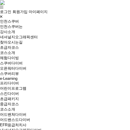
로그인
회원가입
마이페이지
인천스쿠버
인천스쿠버는
강사소개
네셔널지오그래픽센터
찾아오시는길
초급자코스
코스소개
체험다이빙
스쿠버다이버
오픈워터다이버
스쿠버리뷰
e-Learning
프리다이버
어린이프로그램
스킨다이버
초급패키지
중급자코스
코스소개
어드밴쳐다이버
어드밴스드다이버
EFR응급처치사