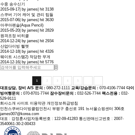
수중 송수신기
2015-09-17
|
by james
|
hit 3138
스쿠버 기어 캐어 및 관리 팁들
2015-07-06
|
by james
|
hit 3630
아쿠아펜슬 (Aqua Pencil)
2015-05-20
|
by james
|
hit 2829
원격조정 비히클
2014-12-24
|
by james
|
hit 2934
산업다이빙 헬멧
2014-12-18
|
by james
|
hit 4326
웨이트 시스템2) 적당한 무게
2014-12-16
|
by james
|
hit 5776
1
2
3
4
5
대표상담, 장비 A/S 문의 :
080-272-1111
교육/강습문의 :
070-4106-7744
다이
빙여행문의 :
070-8701-7744
잠수장비문의 :
032-526-7744
팩스전용 :
032-
529-9111
회사소개
사이트 이용약관
개인정보취급방침
인천스쿠버다이빙클럽
인천시 부평구 충선로 191 뉴서울쇼핑센터 306호
james007@korea.com
대표 : 강정훈
사업자등록번호 : 122-09-41283
통신판매신고번호 : 2007-
3540061-30-2-00433