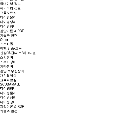
국내여행 정보
해외여행 정보
교육자료실
다이빙물리
다이빙생리
다이빙장비
감압이론 & RDF
기술과 환경
Other
스쿠바몰
여행/강습/교육
신상/추천/세트/테크니컬
스킨장비
스쿠바장비
기타장비
촬영/하우징장비
개인결제함
교육자료실
SCUBAMALL
다이빙장비
다이빙물리
다이빙생리
다이빙장비
감압이론 & RDF
기술과 환경