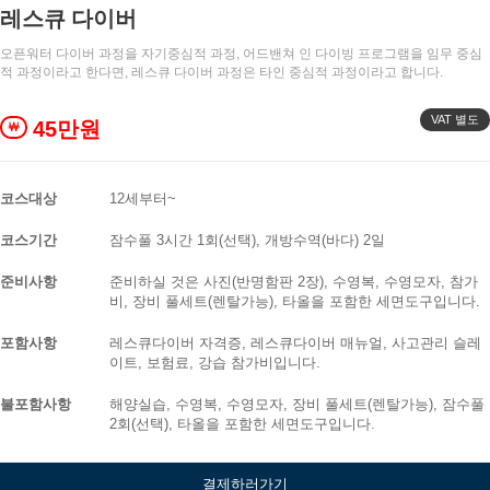
레스큐 다이버
오픈워터 다이버 과정을 자기중심적 과정, 어드밴쳐 인 다이빙 프로그램을 임무 중심
적 과정이라고 한다면, 레스큐 다이버 과정은 타인 중심적 과정이라고 합니다.
VAT 별도
45만원
￦
코스대상
12세부터~
코스기간
잠수풀 3시간 1회(선택), 개방수역(바다) 2일
준비사항
준비하실 것은 사진(반명함판 2장), 수영복, 수영모자, 참가
비, 장비 풀세트(렌탈가능), 타올을 포함한 세면도구입니다.
포함사항
레스큐다이버 자격증, 레스큐다이버 매뉴얼, 사고관리 슬레
이트, 보험료, 강습 참가비입니다.
불포함사항
해양실습, 수영복, 수영모자, 장비 풀세트(렌탈가능), 잠수풀
2회(선택), 타올을 포함한 세면도구입니다.
결제하러가기