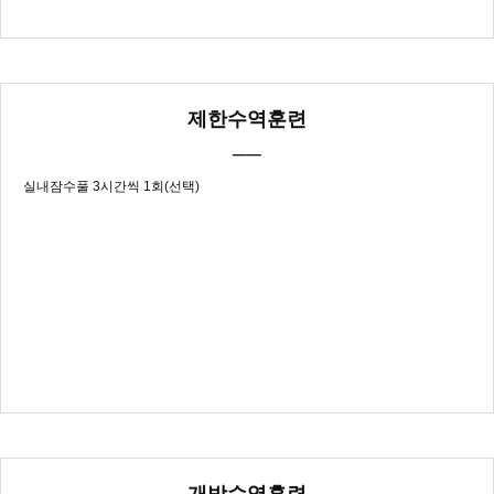
제한수역훈련
──
실내잠수풀 3시간씩 1회(선택)
개방수역훈련