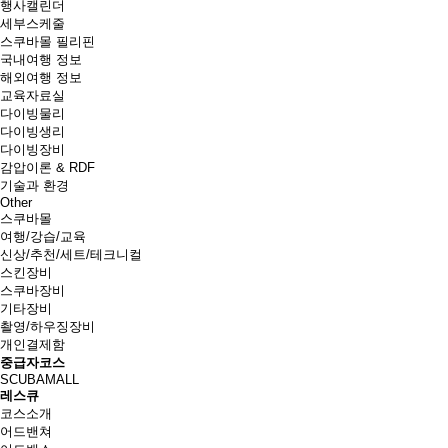
행사캘린더
세부스케줄
스쿠바몰 필리핀
국내여행 정보
해외여행 정보
교육자료실
다이빙물리
다이빙생리
다이빙장비
감압이론 & RDF
기술과 환경
Other
스쿠바몰
여행/강습/교육
신상/추천/세트/테크니컬
스킨장비
스쿠바장비
기타장비
촬영/하우징장비
개인결제함
중급자코스
SCUBAMALL
레스큐
코스소개
어드밴쳐