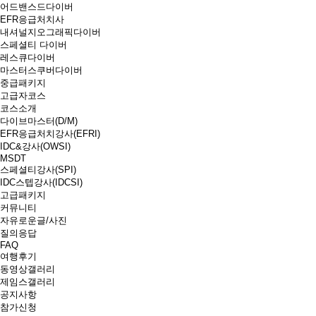
어드밴스드다이버
EFR응급처치사
내셔널지오그래픽다이버
스페셜티 다이버
레스큐다이버
마스터스쿠버다이버
중급패키지
고급자코스
코스소개
다이브마스터(D/M)
EFR응급처치강사(EFRI)
IDC&강사(OWSI)
MSDT
스페셜티강사(SPI)
IDC스텝강사(IDCSI)
고급패키지
커뮤니티
자유로운글/사진
질의응답
FAQ
여행후기
동영상갤러리
제임스갤러리
공지사항
참가신청