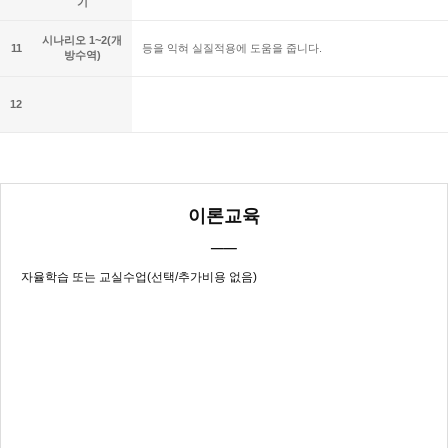
기
시나리오 1~2(개
11
등을 익혀 실질적용에 도움을 줍니다.
방수역)
12
이론교육
──
자율학습 또는 교실수업(선택/추가비용 없음)