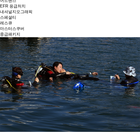
어드밴스
EFR 응급처치
내셔널지오그래픽
스페셜티
레스큐
마스터스쿠버
중급패키지