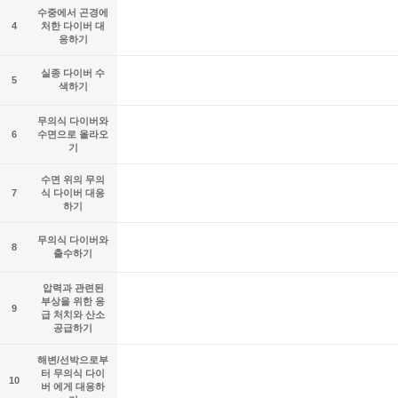
수중에서 곤경에
4
처한 다이버 대
응하기
실종 다이버 수
5
색하기
무의식 다이버와
6
수면으로 올라오
기
수면 위의 무의
7
식 다이버 대응
하기
무의식 다이버와
8
출수하기
압력과 관련된
부상을 위한 응
9
급 처치와 산소
공급하기
해변/선박으로부
터 무의식 다이
10
버 에게 대응하