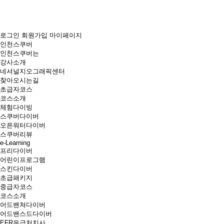
로그인
회원가입
마이페이지
인천스쿠버
인천스쿠버는
강사소개
네셔널지오그래픽센터
찾아오시는길
초급자코스
코스소개
체험다이빙
스쿠버다이버
오픈워터다이버
스쿠버리뷰
e-Learning
프리다이버
어린이프로그램
스킨다이버
초급패키지
중급자코스
코스소개
어드밴쳐다이버
어드밴스드다이버
EFR응급처치사