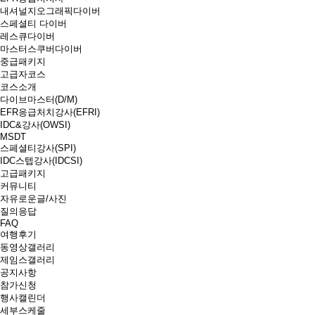
내셔널지오그래픽다이버
스페셜티 다이버
레스큐다이버
마스터스쿠버다이버
중급패키지
고급자코스
코스소개
다이브마스터(D/M)
EFR응급처치강사(EFRI)
IDC&강사(OWSI)
MSDT
스페셜티강사(SPI)
IDC스텝강사(IDCSI)
고급패키지
커뮤니티
자유로운글/사진
질의응답
FAQ
여행후기
동영상갤러리
제임스갤러리
공지사항
참가신청
행사캘린더
세부스케줄