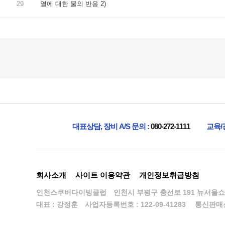
29
열에 대한 물의 반응 2)
맨끝
대표상담, 장비 A/S 문의 :
080-272-1111
교육/
회사소개
사이트 이용약관
개인정보취급방침
인천스쿠버다이빙클럽
인천시 부평구 충선로 191 뉴서울쇼
대표 : 강정훈
사업자등록번호 : 122-09-41283
통신판매신고