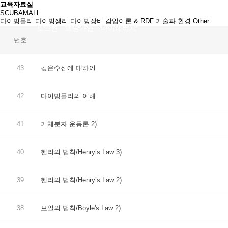
교육자료실
SCUBAMALL
다이빙물리
다이빙생리
다이빙장비
감압이론 & RDF
기술과 환경
Other
로그인
회원가입
마이페이지
번호
43
깊은수심에 대하여
인천스쿠버
초급자코스
중급
42
다이빙물리의 이해
41
기체분자 운동론 2)
40
헨리의 법칙/Henry’s Law 3)
39
헨리의 법칙/Henry’s Law 2)
38
보일의 법칙/Boyle's Law 2)