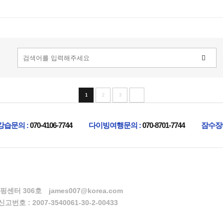
1
2
3
강습문의 :
070-4106-7744
다이빙여행문의 :
070-8701-7744
잠수장
핑센터 306호
james007@korea.com
번호 : 2007-3540061-30-2-00433