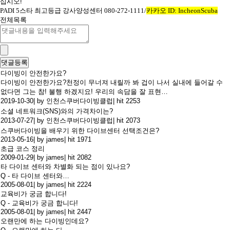
십시오
!
PADI 5
스타 최고등급 강사양성센터
080-272-1111/
카카오
ID: IncheonScuba
전체목록
다이빙이 안전한가요?
다이빙이 안전한가요?천정이 무너져 내릴까 봐 겁이 나서 실내에 들어갈 수
없다면 그는 참! 불행 하겠지요! 우리의 속담을 잘 표현…
2019-10-30
|
by 인천스쿠버다이빙클럽
|
hit 2253
소셜 네트워크(SNS)와의 가격차이는?
2013-07-27
|
by 인천스쿠버다이빙클럽
|
hit 2073
스쿠버다이빙을 배우기 위한 다이브센터 선택조건은?
2013-05-16
|
by james
|
hit 1971
초급 코스 정리
2009-01-29
|
by james
|
hit 2082
타 다이브 센터와 차별화 되는 점이 있나요?
Q - 타 다이브 센터와…
2005-08-01
|
by james
|
hit 2224
교육비가 궁금 합니다!
Q - 교육비가 궁금 합니다!
2005-08-01
|
by james
|
hit 2447
오랜만에 하는 다이빙인데요?