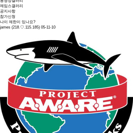
동영상갤러리
제임스갤러리
공지사항
참가신청
나이 제한이 있나요?
james (218.♡.115.185)
05-11-10