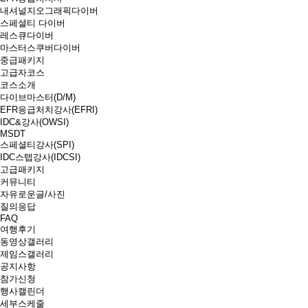
내셔널지오그래픽다이버
스페셜티 다이버
레스큐다이버
마스터스쿠버다이버
중급패키지
고급자코스
코스소개
다이브마스터(D/M)
EFR응급처치강사(EFRI)
IDC&강사(OWSI)
MSDT
스페셜티강사(SPI)
IDC스텝강사(IDCSI)
고급패키지
커뮤니티
자유로운글/사진
질의응답
FAQ
여행후기
동영상갤러리
제임스갤러리
공지사항
참가신청
행사캘린더
세부스케줄