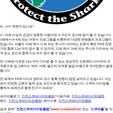
Q -
나이 제한이 있나요
?
A - 10
세 이상의 건강이 양호한 사람이면 누구든지 코스에 참가 할 수 있습니다
.
5
세에서
8~9
세 되는 어린이 프로그램을 비롯하여 다양한 연령층의 프로그램이
있습니다
.
아울러
10
세 에서
11
세 되는 주니어 다이버는 보호자 혹은
PADI
전문
가와 함께
12m
까지 잠수 할 수 있으며
, 12
세 에서
14
세 되는 주니어 다이버는 자
격 있는 성인과 함께
21m
까지 잠수 할 수 있습니다
.
만
15
세에 이르면
18m
까지 다이빙 할 수 있는 정상적인 오픈워터 다이버의 자
격증으로 업그레이드 되며
,
이때
,
별도의 자격증 발급 비용으로 약
6
만원이 발생
됩니다
.
전 세계의
PADI
다이브 센터의 코스 등록 연령이 점점 낮아지고 있습니다
.
이는
보다 안전한 교육의 질적 상승 요인으로 분석되고 있습니다
.
스쿠버 다이빙을
통하여 세계인과 함께 친구가 되세요!
네이버블로그
:
인천스쿠버다이빙클럽
/
다음카페
:
인천스쿠버다이빙클럽
밴드
:
인천스쿠버다이빙클럽
/
페이스북
:
인천스쿠버다이빙클럽
검색 창에
"
인천스쿠버다이빙클럽
"
(
www.scubamall.kr
)
또는 “
스쿠바몰
”을 치