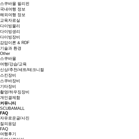
스쿠바몰 필리핀
국내여행 정보
해외여행 정보
교육자료실
다이빙물리
다이빙생리
다이빙장비
감압이론 & RDF
기술과 환경
Other
스쿠바몰
여행/강습/교육
신상/추천/세트/테크니컬
스킨장비
스쿠바장비
기타장비
촬영/하우징장비
개인결제함
커뮤니티
SCUBAMALL
FAQ
자유로운글/사진
질의응답
FAQ
여행후기