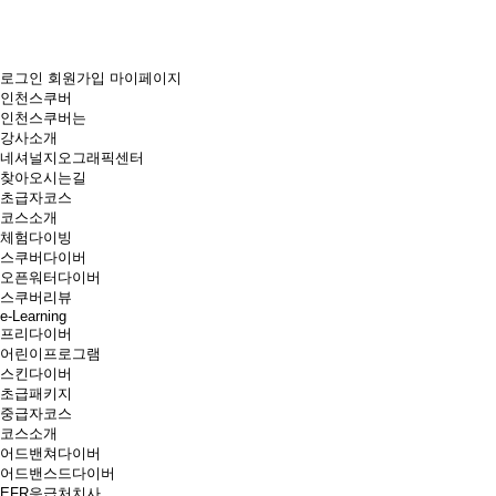
로그인
회원가입
마이페이지
인천스쿠버
인천스쿠버는
강사소개
네셔널지오그래픽센터
찾아오시는길
초급자코스
코스소개
체험다이빙
스쿠버다이버
오픈워터다이버
스쿠버리뷰
e-Learning
프리다이버
어린이프로그램
스킨다이버
초급패키지
중급자코스
코스소개
어드밴쳐다이버
어드밴스드다이버
EFR응급처치사