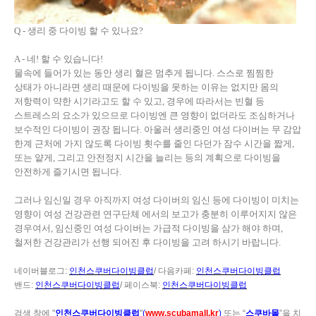
Q -
생리 중 다이빙 할 수 있나요
?
A -
네
!
할 수 있습니다
!
물속에 들어가 있는 동안 생리 혈은 멈추게 됩니다
.
스스로 찜찜한
상태가 아니라면 생리 때문에 다이빙을 못하는 이유는 없지만 몸의
저항력이 약한 시기라고도 할 수 있고
,
경우에 따라서는 빈혈 등
스트레스의 요소가 있으므로 다이빙엔 큰 영향이 없더라도 조심하거나
보수적인 다이빙이 권장 됩니다
.
아울러 생리중인 여성 다이버는 무 감압
한계 근처에 가지 않도록 다이빙 횟수를 줄인 다던가 잠수 시간을 짧게
,
또는 얕게
,
그리고 안전정지 시간을 늘리는 등의 계획으로 다이빙을
안전하게 즐기시면 됩니다
.
그러나 임신일 경우 아직까지 여성 다이버의 임신 등에 다이빙이 미치는
영향이 여성 건강관련 연구단체 에서의 보고가 충분히 이루어지지 않은
경우여서
,
임신중인 여성 다이버는 가급적 다이빙을 삼가 해야 하며
,
철저한 건강관리가 선행 되어진 후 다이빙을 고려 하시기 바랍니다
.
네이버블로그
:
인천스쿠버다이빙클럽
/
다음카페
:
인천스쿠버다이빙클럽
밴드
:
인천스쿠버다이빙클럽
/
페이스북
:
인천스쿠버다이빙클럽
검색 창에
"
인천스쿠버다이빙클럽
"
(
www.scubamall.kr
)
또는 “
스쿠바몰
”을 치