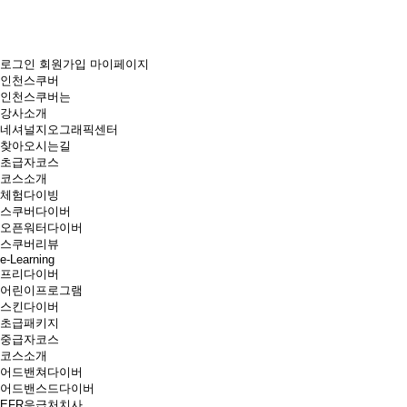
로그인
회원가입
마이페이지
인천스쿠버
인천스쿠버는
강사소개
네셔널지오그래픽센터
찾아오시는길
초급자코스
코스소개
체험다이빙
스쿠버다이버
오픈워터다이버
스쿠버리뷰
e-Learning
프리다이버
어린이프로그램
스킨다이버
초급패키지
중급자코스
코스소개
어드밴쳐다이버
어드밴스드다이버
EFR응급처치사