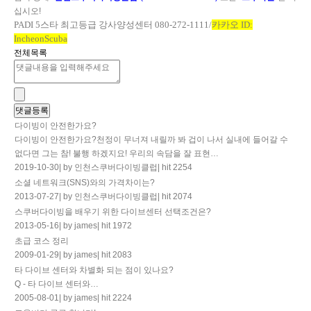
십시오
!
PADI 5
스타 최고등급 강사양성센터
080-272-1111/
카카오
ID:
IncheonScuba
전체목록
다이빙이 안전한가요?
다이빙이 안전한가요?천정이 무너져 내릴까 봐 겁이 나서 실내에 들어갈 수
없다면 그는 참! 불행 하겠지요! 우리의 속담을 잘 표현…
2019-10-30
|
by 인천스쿠버다이빙클럽
|
hit 2254
소셜 네트워크(SNS)와의 가격차이는?
2013-07-27
|
by 인천스쿠버다이빙클럽
|
hit 2074
스쿠버다이빙을 배우기 위한 다이브센터 선택조건은?
2013-05-16
|
by james
|
hit 1972
초급 코스 정리
2009-01-29
|
by james
|
hit 2083
타 다이브 센터와 차별화 되는 점이 있나요?
Q - 타 다이브 센터와…
2005-08-01
|
by james
|
hit 2224