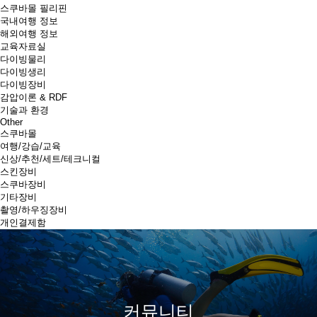
스쿠바몰 필리핀
국내여행 정보
해외여행 정보
교육자료실
다이빙물리
다이빙생리
다이빙장비
감압이론 & RDF
기술과 환경
Other
스쿠바몰
여행/강습/교육
신상/추천/세트/테크니컬
스킨장비
스쿠바장비
기타장비
촬영/하우징장비
개인결제함
커뮤니티