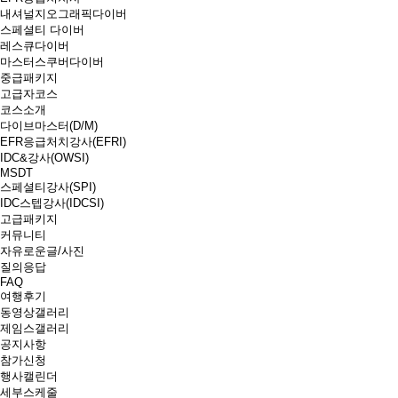
내셔널지오그래픽다이버
스페셜티 다이버
레스큐다이버
마스터스쿠버다이버
중급패키지
고급자코스
코스소개
다이브마스터(D/M)
EFR응급처치강사(EFRI)
IDC&강사(OWSI)
MSDT
스페셜티강사(SPI)
IDC스텝강사(IDCSI)
고급패키지
커뮤니티
자유로운글/사진
질의응답
FAQ
여행후기
동영상갤러리
제임스갤러리
공지사항
참가신청
행사캘린더
세부스케줄