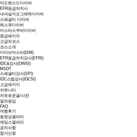
어드밴스드다이버
EFR응급처치사
내셔널지오그래픽다이버
스페셜티 다이버
레스큐다이버
마스터스쿠버다이버
중급패키지
고급자코스
코스소개
다이브마스터(D/M)
EFR응급처치강사(EFRI)
IDC&강사(OWSI)
MSDT
스페셜티강사(SPI)
IDC스텝강사(IDCSI)
고급패키지
커뮤니티
자유로운글/사진
질의응답
FAQ
여행후기
동영상갤러리
제임스갤러리
공지사항
참가신청