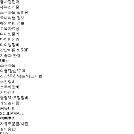
행사캘린더
세부스케줄
스쿠바몰 필리핀
국내여행 정보
해외여행 정보
교육자료실
다이빙물리
다이빙생리
다이빙장비
감압이론 & RDF
기술과 환경
Other
스쿠바몰
여행/강습/교육
신상/추천/세트/테크니컬
스킨장비
스쿠바장비
기타장비
촬영/하우징장비
개인결제함
커뮤니티
SCUBAMALL
여행후기
자유로운글/사진
질의응답