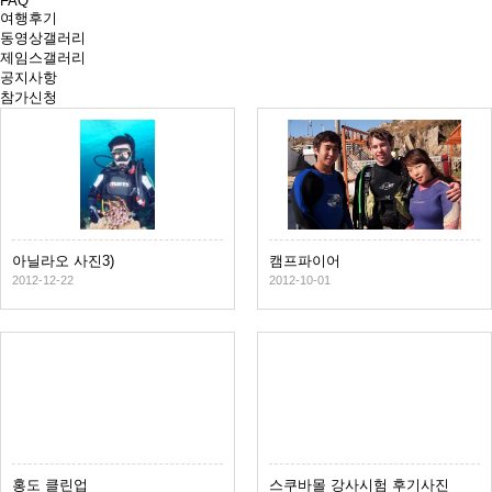
FAQ
여행후기
동영상갤러리
제임스갤러리
공지사항
참가신청
아닐라오 사진3)
캠프파이어
2012-12-22
2012-10-01
홍도 클린업
스쿠바몰 강사시험 후기사진