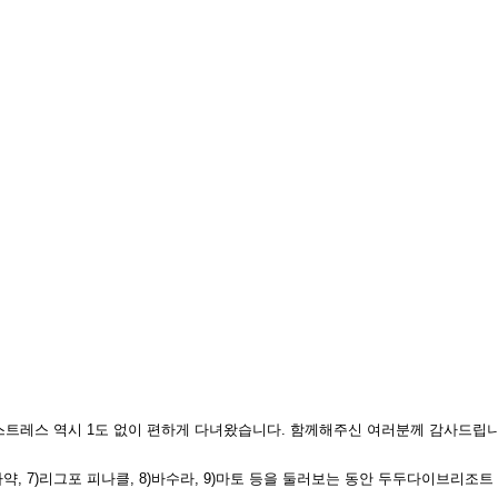
스트레스 역시
1
도 없이 편하게 다녀왔습니다
.
함께해주신 여러분께 감사드립
라약
, 7)
리그포 피나클
, 8)
바수라
, 9)
마토 등을 둘러보는 동안 두두다이브리조트