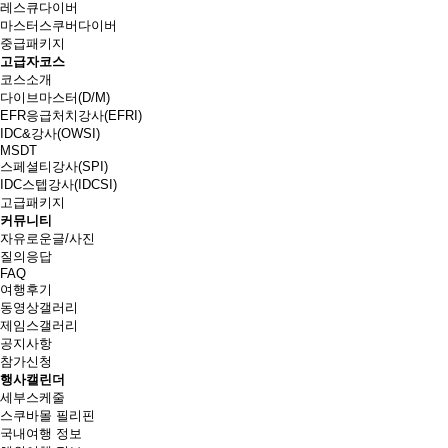
레스큐다이버
마스터스쿠버다이버
중급패키지
고급자코스
코스소개
다이브마스터(D/M)
EFR응급처치강사(EFRI)
IDC&강사(OWSI)
MSDT
스페셜티강사(SPI)
IDC스텝강사(IDCSI)
고급패키지
커뮤니티
자유로운글/사진
질의응답
FAQ
여행후기
동영상갤러리
제임스갤러리
공지사항
참가신청
행사캘린더
세부스케줄
스쿠바몰 필리핀
국내여행 정보