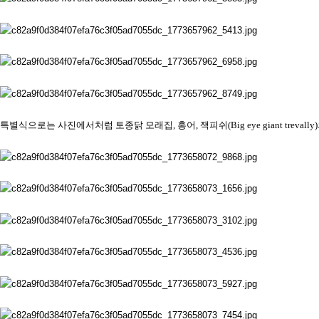
특별식으로는 사진에서처럼 토종닭 모래집
,
홍어
,
잭피쉬
(Big eye giant trevally)