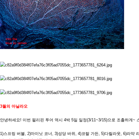
3
월의 아닐라오
안녕하세요
!
이번 필리핀 투어 역시
4
박
5
일 일정
(3/11~3/15)
으로 조촐하게
~
1)
스프링 버블
, 2)
마이닛 코너
, 3)
성당 바위
, 4)
코랄 가든
, 5)
다릴라웃
, 6)
라약 