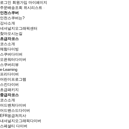
로그인
회원가입
마이페이지
주문배송조회
위시리스트
인천스쿠버
인천스쿠버는?
강사소개
네셔널지오그래픽센터
찾아오시는길
초급자코스
코스소개
체험다이빙
스쿠버다이버
오픈워터다이버
스쿠버리뷰
e-Learning
프리다이버
어린이프로그램
스킨다이버
초급패키지
중급자코스
코스소개
어드밴쳐다이버
어드밴스드다이버
EFR응급처치사
내셔널지오그래픽다이버
스페셜티 다이버