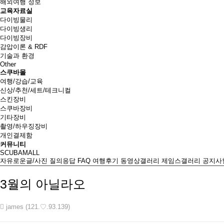
해외여행 정보
교육자료실
다이빙물리
다이빙생리
다이빙장비
감압이론 & RDF
기술과 환경
Other
스쿠바몰
여행/강습/교육
신상/추천/세트/테크니컬
스킨장비
스쿠바장비
기타장비
촬영/하우징장비
개인결제함
커뮤니티
SCUBAMALL
자유로운글/사진
질의응답
FAQ
여행후기
동영상갤러리
제임스갤러리
공지사
3월의 아닐라오
james (121.♡.93.139)