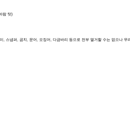
바람 탓
)
북이
,
스냅퍼
,
곰치
,
문어
,
오징어
,
다금바리 등으로 전부 열거할 수는 없으나 무