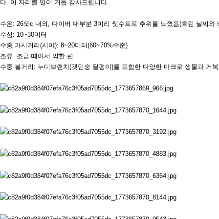
다
.
이 자리를 빌어 거듭 감사드립니다
.
수온
: 26
도
c
내외
,
다이버 대부분
3
미리 웻수트로 추위를 느꼈음
(
흐린 날씨와 
수심
: 10~30
미터
수중 가시거리
(
시야
): 8~20
미터
(60~70%
수준
)
조류
:
조금 때여서 약한 편
수중 볼거리
:
누디브랜치
(
갯민숭 달팽이
)
를 포함한 다양한 마크로 생물과 거