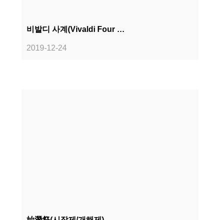
비발디 사계(Vivaldi Four …
2019-12-24
始潛祭(시잠제/개해제)