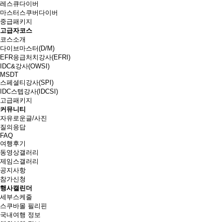
레스큐다이버
마스터스쿠버다이버
중급패키지
고급자코스
코스소개
다이브마스터(D/M)
EFR응급처치강사(EFRI)
IDC&강사(OWSI)
MSDT
스페셜티강사(SPI)
IDC스텝강사(IDCSI)
고급패키지
커뮤니티
자유로운글/사진
질의응답
FAQ
여행후기
동영상갤러리
제임스갤러리
공지사항
참가신청
행사캘린더
세부스케줄
스쿠바몰 필리핀
국내여행 정보