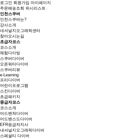
로그인
회원가입
마이페이지
주문배송조회
위시리스트
인천스쿠버
인천스쿠버는?
강사소개
네셔널지오그래픽센터
찾아오시는길
초급자코스
코스소개
체험다이빙
스쿠버다이버
오픈워터다이버
스쿠버리뷰
e-Learning
프리다이버
어린이프로그램
스킨다이버
초급패키지
중급자코스
코스소개
어드밴쳐다이버
어드밴스드다이버
EFR응급처치사
내셔널지오그래픽다이버
스페셜티 다이버