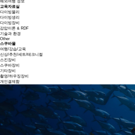
해외여행 정보
교육자료실
다이빙물리
다이빙생리
다이빙장비
감압이론 & RDF
기술과 환경
Other
스쿠바몰
여행/강습/교육
신상/추천/세트/테크니컬
스킨장비
스쿠바장비
기타장비
촬영/하우징장비
개인결제함