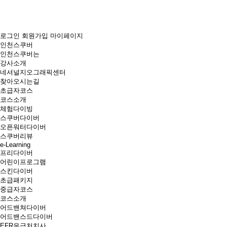
로그인
회원가입
마이페이지
인천스쿠버
인천스쿠버는
강사소개
네셔널지오그래픽센터
찾아오시는길
초급자코스
코스소개
체험다이빙
스쿠버다이버
오픈워터다이버
스쿠버리뷰
e-Learning
프리다이버
어린이프로그램
스킨다이버
초급패키지
중급자코스
코스소개
어드밴쳐다이버
어드밴스드다이버
EFR응급처치사