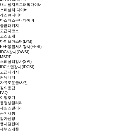
내셔널지오그래픽다이버
스페셜티 다이버
레스큐다이버
마스터스쿠버다이버
중급패키지
고급자코스
코스소개
다이브마스터(D/M)
EFR응급처치강사(EFRI)
IDC&강사(OWSI)
MSDT
스페셜티강사(SPI)
IDC스텝강사(IDCSI)
고급패키지
커뮤니티
자유로운글/사진
질의응답
FAQ
여행후기
동영상갤러리
제임스갤러리
공지사항
참가신청
행사캘린더
세부스케줄